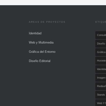
AREAS DE PROYECTOS
ETIQU
Identidad
Consult
Web y Multimedia
Diseño 
Gráfica del Entorno
Gráfica
Diseño Editorial
Hostele
Identid
Imagen 
Redise
Stands 
Web Y M