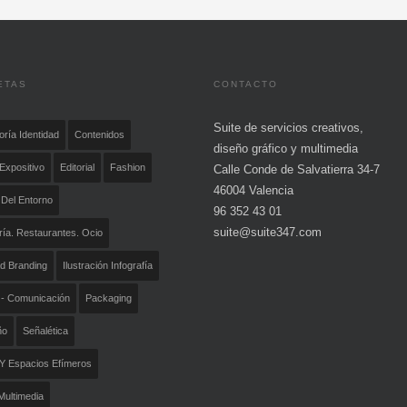
ETAS
CONTACTO
Suite de servicios creativos,
oría Identidad
Contenidos
diseño gráfico y multimedia
Expositivo
Editorial
Fashion
Calle Conde de Salvatierra 34-7
46004 Valencia
 Del Entorno
96 352 43 01
suite@suite347.com
ría. Restaurantes. Ocio
ad Branding
Ilustración Infografía
- Comunicación
Packaging
ño
Señalética
Y Espacios Efímeros
ultimedia