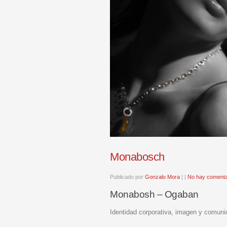
Monabosch
Publicado por
Gonzalo Mora
|
|
No hay comenta
Monabosh – Ogaban
Identidad corporativa, imagen y comunica